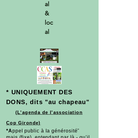
al
&
loc
al
* UNIQUEMENT DES
DONS, dits "au chapeau"
(L'agenda de l'association
Cop Gironde)
*
A
ppel public à la générosité"
mais (fixe), entendant par là - qu'il