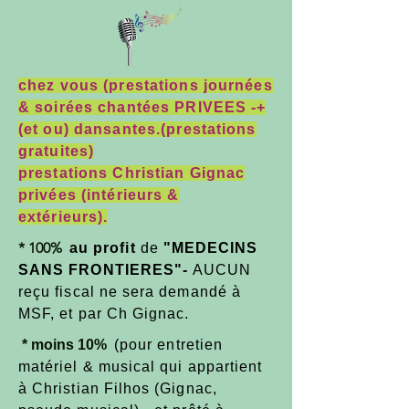
chez vous (prestations journées
& soirées chantées PRIVEES -+
(et ou) dansantes.(prestations
gratuites)
prestations Christian Gignac
privées (intérieurs &
extérieurs).
* 100%
a
u profit
de
"MEDECINS
SANS FRONTIERES"-
AUCUN
reçu fiscal ne sera demandé à
MSF, et par Ch Gignac.
* moins 10%
(pour entretien
matériel & musical qui appartient
à Christian Filhos (Gignac,