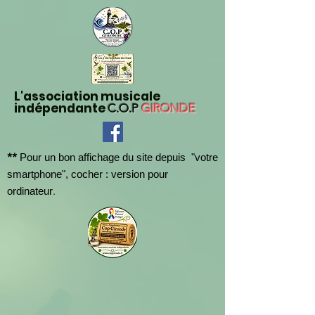
L'association musicale
indépendante
C.O.P
GIRONDE
**
Pour un bon affichage du site depuis "votre
smartphone", cocher : version pour
.
ordinateur