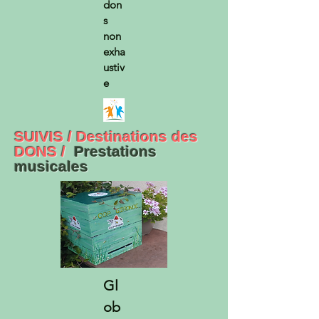
don
s
non
exha
ustiv
e
SUIVIS / Destinations des
DONS /
Prestations
musicales
Gl
ob