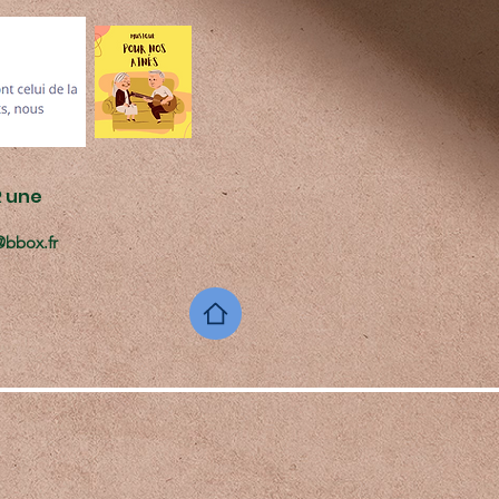
R une
n@bbox.fr