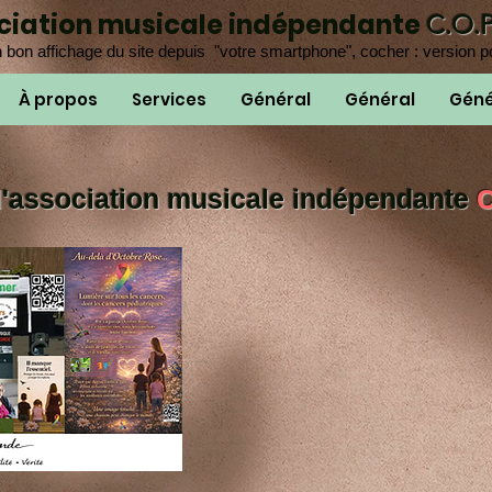
ociation musicale indépendante
C.O.
 bon affichage du site depuis "votre smartphone", cocher : version p
À propos
Services
Général
Général
Géné
'association musicale indépendante
C