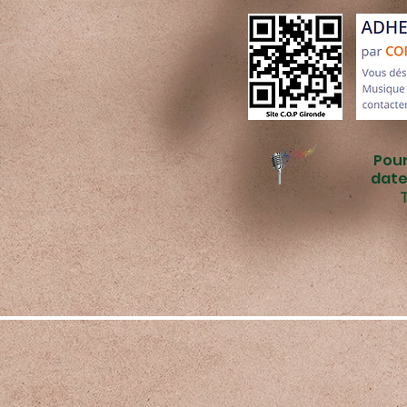
Pour
date
T