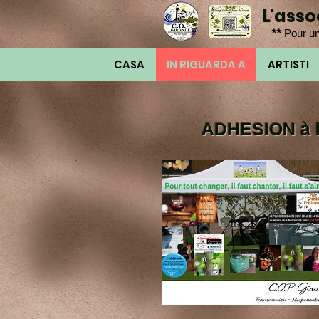
L'ass
**
Pour un
CASA
IN RIGUARDA A
ARTISTI
ADHESION à l