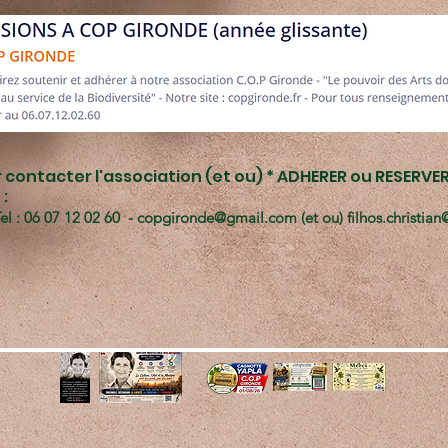
 contacter l'association (et ou) * ADHERER ou RESERVE
 :
el : 06 07 12 02 60 -
copgironde@gmail.com
(et ou)
filhos.christia