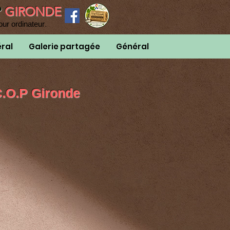
P
GIRONDE
.
our ordinateur
ral
Galerie partagée
Général
.O.P Gironde