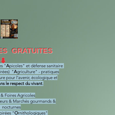
ES GRATUITES
s "
A
picoles" et défense sanitaire
irées) "
A
griculture" - pratiques
e pour l’avenir, écologique et
ns le respect du vivant
.
 & Foires Agricoles
teurs & Marchés gourmands &
nocturnes
oirées "
O
rnithologiques"