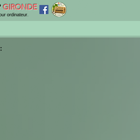
P
GIRONDE
.
our ordinateur
: