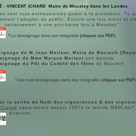
2
- VINCENT ICHARD Maire de Moustey dans les Landes
os sont tous enthousiastes quant à ta prestation. Tu a
tement t'adapter au public. Encore une fois merci et tr
certainement à une prochaine fois à Moustey"
*
Le témoignage dans son intégralité
(cliquez sur PDF)
ignage de M.Jean Merlaut, Maire de Baurech (Repas
oignage de Mme Maryse Merlaut
,son épouse.
 Pdt du Comité des fêtes
de Baurech
ages dans leur intégralité (
cliquez sur PDF
)
ur la soirée de Noël des vigneronnes & des vigner
 Classé
appartenant depuis 1997à la famille MERLAUT,
la direction.