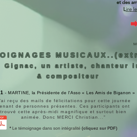
et des am
L
ire l
Mo
OIGNAGES MUSICAUX..(extra
n Gignac, un artiste, chanteur i
& compositeur
1
- MARTINE, la Présidente de l'Asso « Les Amis de Biganon »
j'ai reçu des mails de félicitations pour cette journée
enant de personnes présentes. Ces participants ont
trouvé cette après-midi magnifique et surtout bien
animée. Donc MERCI Christian..."
*
Le témoignage dans son intégralité
(cliquez sur PDF)