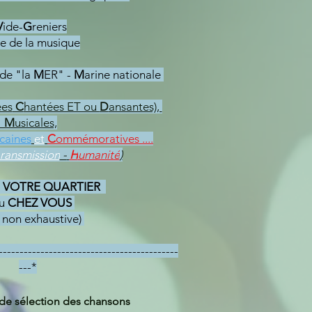
V
ide-
G
reniers
e de la musique
 de "
la
M
ER
" -
M
arine nationale
ées
C
hantées ET ou
D
ansantes),
M
usicales,
caines
et
C
ommémoratives ....
ransmission
-
H
umanité
)
s
VOTRE QUARTIER
u
CHEZ VOUS
e non exhaustive)
-------------------------------------------
---*
de sélection des chansons