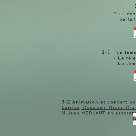
"Les éch
parfai
3-1
-
Le témo
-
Le tém
- Le témoignage du
" Ces trois témoign
3-2
Animation et concert po
Larose
, Deuxième Grand Cru
M.Jean MERLAUT en assurant 