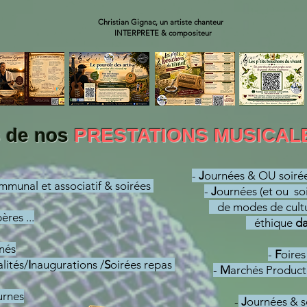
Christian Gignac, un artiste chanteur
INTERPRETE & compositeur
s de nos
PRESTATIONS MUSICAL
-
J
ournées & OU soirée
mmunal et associatif & soirées
-
J
ournées (et ou so
de modes de cultur
ères ...
éthique
da
nés
-
F
oires
lités/
I
naugurations /
S
oirées repas
-
M
archés Produc
urnes
-
J
ournées & s