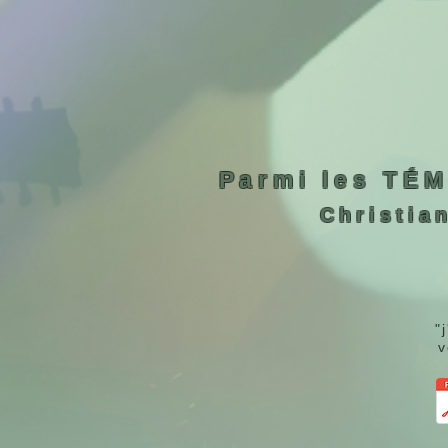
Parmi les TÉM
Christia
"
v