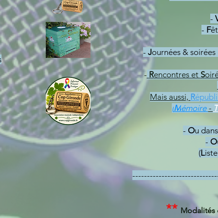
-
-
F
êt
-
J
ournées & soirées
s
-
R
encontres et
S
oir
Mais
aussi,
R
épubli
(
M
émoire
-
T
-
O
u
dan
-
O
(
L
ist
-----------------------------
**
Modalités 