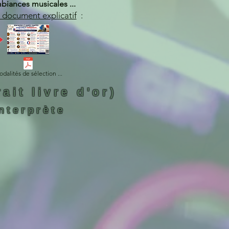
biances musicales ...
e document explicatif
:
dalités de sélection ...
it livre d'or)
nterprète