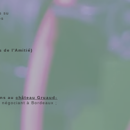
s su
ès
 de l'Amitié)
ons au
château Gruaud-
 négociant à Bordeaux ;