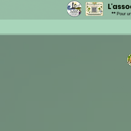
L'ass
**
Pour un