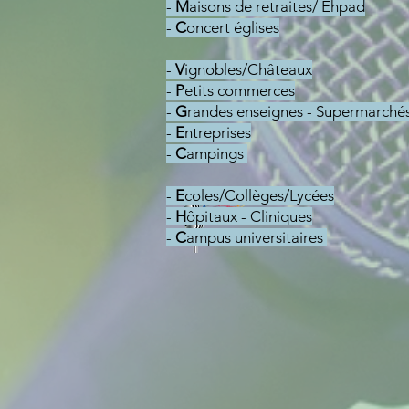
-
M
aisons de retraites/ Ehpad
-
C
oncert églises
-
V
ignobles/Châteaux
-
P
etits commerces
-
G
randes enseignes - Supermarché
-
E
ntreprises
-
C
ampings
-
E
coles/Collèges/Lycées
-
H
ôpitaux - Cliniques
-
C
ampus universitaires