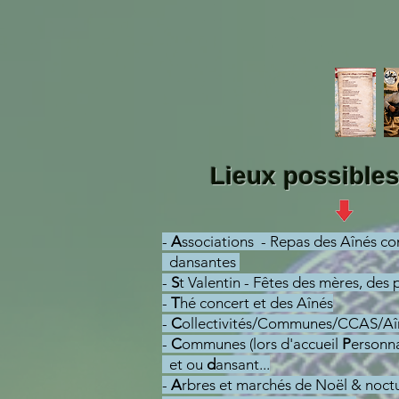
Lieux possible
-
A
ssociations - Repas des Aînés co
dansantes
-
S
t Valentin - Fêtes des mères, des p
-
T
hé concert et des Aînés
-
C
ollectivités/Communes/CCAS/Aî
-
C
ommunes (lors d'accueil
P
ersonna
et ou
d
ansant...
-
A
rbres et marchés de Noël & noct