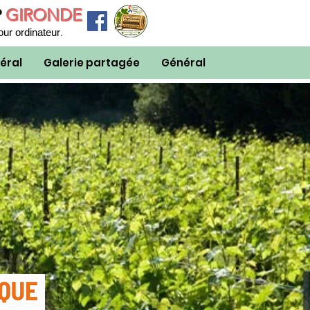
P
GIRONDE
.
our ordinateur
éral
Galerie partagée
Général