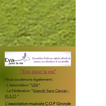
"Eva, pour la vie"
Nous soutenons également :
- L'association "
LEA
"
- La Fédération "
Grandir Sans Cancer -
(G.S.C)
"
L'association musicale C.O.P Gironde