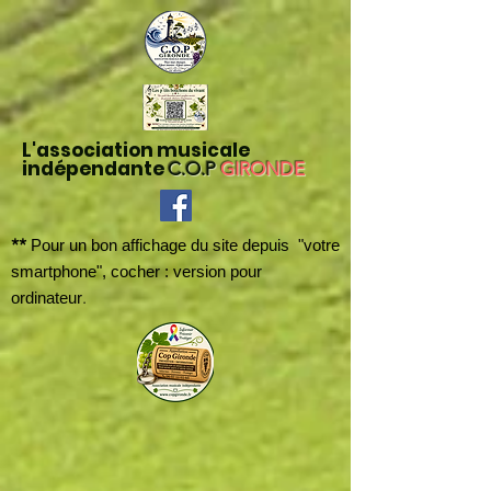
L'association musicale
indépendante
C.O.P
GIRONDE
**
Pour un bon affichage du site depuis "votre
smartphone", cocher : version pour
.
ordinateur