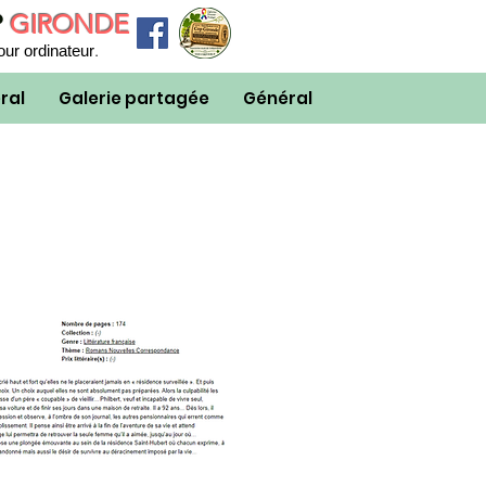
P
GIRONDE
.
our ordinateur
ral
Galerie partagée
Général