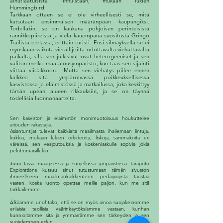
ainutlaatuisista linnuistaan, mukaan lukien
Hummingbird.
Tarkkaan ottaen se ei ole virheellisesti se, mitä
kutsutaan ensimmäisen määränpään kaupungiksi.
Todellakin, se on kaukana pohjoisen perinteisistä
rannikkopiireistä ja vielä kauempana suositusta Gringo
Trailista etelässä, erittäin turisti. Ensi silmäyksellä se ei
myöskään vaikuta vierailijoilta odottavalta viehättävältä
paikalta, sillä sen julkisivut ovat heterogeeniset ja sen
välitön melko maatalousympäristö, kun taas sen sijainti
viittaa viidakkoon. Mutta sen viehätys piilee ennen
kaikkea sitä ympäröivässä poikkeuksellisessa
kasvistossa ja eläimistössä ja matkailussa, joka keskittyy
tämän upean alueen rikkauksiin, ja se on täynnä
todellisia luonnonaarteita.
Sen kasviston ja eläimistön monimuotoisuus houkuttelee
aitouden rakastajia.
Asiantuntijat tulevat kaikkialta maailmasta ihailemaan lintuja,
kukkia, mukaan lukien orkideoita, liskoja, sammakoita eri
väreissä, sen vesiputouksia ja koskenlaskulle sopivia jokia
pelottomaisillekin.
Juuri tässä maagisessa ja suojellussa ympäristössä Tarapoto
Explorations kutsuu sinut tutustumaan tämän sivuston
ihmeelliseen maailmankaikkeuteen pedagogista taustaa
vasten, koska luonto opettaa meille paljon, kun me sitä
tarkkailemme.
Älkäämme unohtako, että se on myös ainoa suojakeinomme
erilaisia teollisia väärinkäytöksiämme vastaan, kunhan
kunnioitamme sitä ja ymmärrämme sen tärkeyden ja sen
suojelemisen edun.