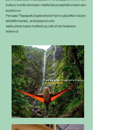
kutsuu meitä olemaan näyttelijä ja osallistumaan sen
suojeluun.
Perussa "Tapapoto Explorations" toimii päivittäin lajien
säilyttämiseksi,
ja tarjoaa sinulle
vastuullisempaa matkailua, jota et ole koskaan
kokenut.