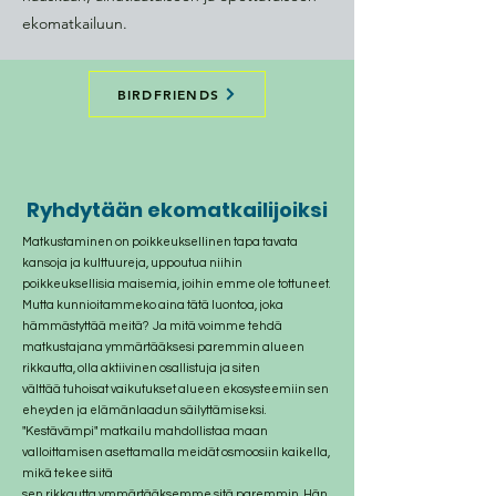
ekomatkailuun.
BIRDFRIENDS
Ryhdytään ekomatkailijoiksi
Matkustaminen on poikkeuksellinen tapa tavata
kansoja ja kulttuureja, uppoutua niihin
poikkeuksellisia maisemia, joihin emme ole tottuneet.
Mutta kunnioitammeko aina tätä luontoa, joka
hämmästyttää meitä?
Ja mitä voimme tehdä
matkustajana ymmärtääksesi paremmin alueen
rikkautta, olla aktiivinen osallistuja ja siten
välttää tuhoisat vaikutukset alueen ekosysteemiin sen
eheyden ja elämänlaadun säilyttämiseksi.
"Kestävämpi" matkailu mahdollistaa maan
valloittamisen asettamalla meidät osmoosiin kaikella,
mikä tekee siitä
sen rikkautta ymmärtääksemme sitä paremmin. Hän