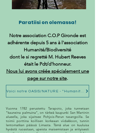
Paratiisi on olemassa!
Notre association C.O.P Gironde est
adhérente depuis 5 ans à l'association
Humanité/Biodiversité
dont le si regretté M. Hubert Reeves
était le Pdt/d'honneur.
Nous lui avons créée spécialement une
page sur notre site
.
Voici notre OASIS/NATURE - "Humanité/Biodiversité" en Amazozie Péruvienne à TARAPOTO, province de San Martin
Vuonna 1782 perustettu Tarapoto, joka tunnetaan
"kauneina palmuina", on tärkeä kaupunki San Martinin
alueella, joka sijaitsee Pohjois-Perun tasangoilla. Se
toimii porttina koillisen korkeaan viidakkoon, tunnin
lentomatkan päässä Limasta. Tämä alue on kuuluisa
hyvästä ruoastaan, upeista maisemistaan ja erityisesti