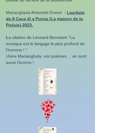
poésie au service de la Biodiversité"
Marianghjula Antonetti-Orsoni -
Lauréate
de A Casa di a Puisia (La maison de la
Poésie) 2023.
L
a citation de Léonard Bernstein "La
musique est le langage le plus profond de
l'homme ! ".
chère Marianghula, vos poèmes ... en sont
aussi l'écorce !