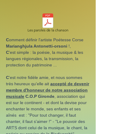
Les paroles de la chanson
C
omment définir l'artiste Poétesse Corse
Marianghjula Antonetti-orsoni
!,
C
'est simple : la poésie, la musique & les
langues régionales, la transmission, la
protection du patrimoine ...
C
'est notre fidèle amie, et nous sommes
très heureux qu'elle ait
accepté de devenir
membre d'honneur de notre association
musicale
C.O.P Gironde
, association qui
est sur le continent - et dont la devise pour
enchanter le monde, ses enfants et ses
aînés est : "Pour tout changer, il faut
chanter, il faut s'aimer !" - "Le pouvoir des
ARTS dont celui de la musique, le chant, la