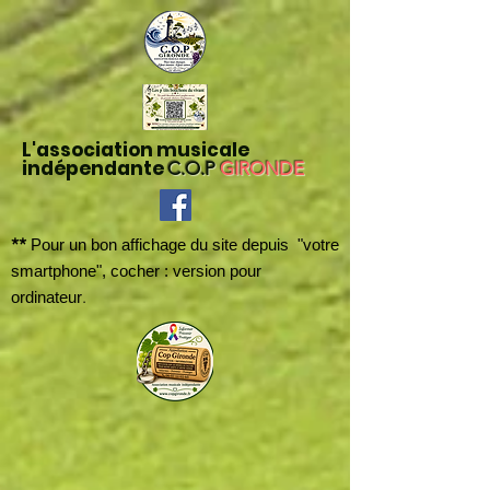
L'association musicale
indépendante
C.O.P
GIRONDE
**
Pour un bon affichage du site depuis "votre
smartphone", cocher : version pour
.
ordinateur