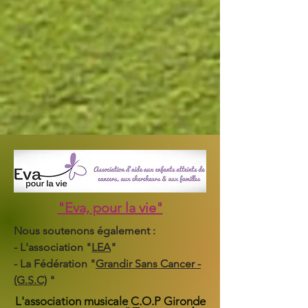
"Eva, pour la vie"
Nous soutenons également :
- L'association "
LEA
"
- La Fédération "
Grandir Sans Cancer -
(G.S.C)
"
L'association musicale C.O.P Gironde