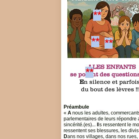
**
**
**
" LES ENFANTS
**
se posent des questions 
E
n silence et parfoi
du bout des lèvres !
Préambule
«
A
nous les adultes, commercants
parlementaires de leurs répondre 
sincérité.(es).
..
I
ls ressentent le mo
ressentent ses blessures, les divis
D
ans nos villages, dans nos rues, 