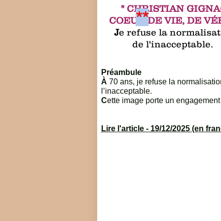
" CHRISTIAN GIGNA
**
COEUR DE VIE, DE VÉ
J
e refuse la normalisa
de l'inacceptable.
Préambule
À
70 ans, je refuse la normalisati
l’inacceptable.
C
ette image porte un engagement 
Lire l'article - 19/12/2025 (en fra