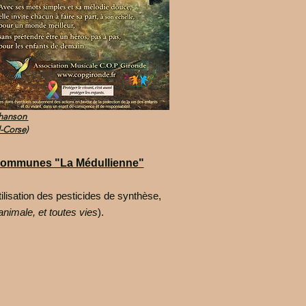
chanson
-Corse)
de communes "La Médullienne"
tilisation des pesticides de synthèse,
 animale, et toutes vies
).