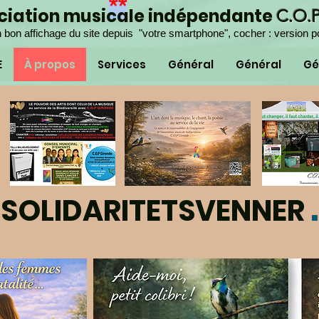
**
ociation musicale indépendante
C.O.
 bon affichage du site depuis "votre smartphone", cocher : version p
E
À propos
Services
Général
Général
Gé
.
SOLIDARITETSVENNER