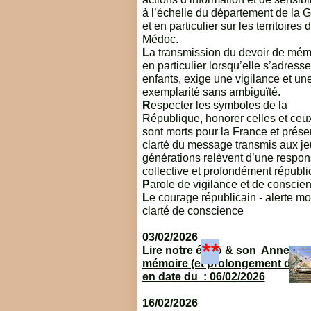
à l’échelle du département de la G
et en particulier sur les territoires 
Médoc.
L
a transmission du devoir de mém
en particulier lorsqu’elle s’adress
enfants, exige une vigilance et un
exemplarité sans ambiguïté.
R
especter les symboles de la
République, honorer celles et ceu
sont morts pour la France et préser
clarté du message transmis aux j
générations relèvent d’une respons
collective et profondément républi
P
arole de vigilance et de conscie
L
e courage républicain - alerte mo
clarté de conscience
03/02/2026
**
Lire notre édito & son Annexe 
mémoire (et prolongement de l’é
en date du : 06/02/2026
16/02/2026