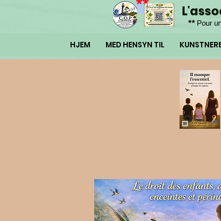
**
L'ass
**
Pour un
HJEM
MED HENSYN TIL
KUNSTNER