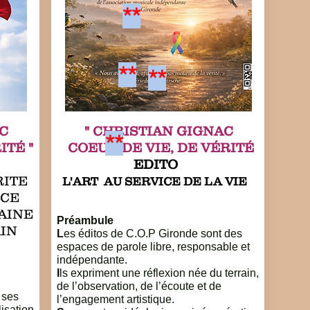
**
**
**
C
" CHRISTIAN GIGNAC
**
ITÉ "
COEUR DE VIE, DE VÉRITÉ
EDITO
ITE
L'ART AU SERVICE DE LA VIE
NCE
AINE
Préambule
CAIN
L
es éditos de C.O.P Gironde sont des
espaces de parole libre, responsable et
indépendante.
I
ls expriment une réflexion née du terrain,
de l’observation, de l’écoute et de
 ses
l’engagement artistique.
lisation