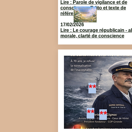
Lire : Parole de vigilance et de
conscience - Edito et texte de
référence
17/02/2026
Lire : Le courage républicain - al
morale, clarté de conscience
**
**
**