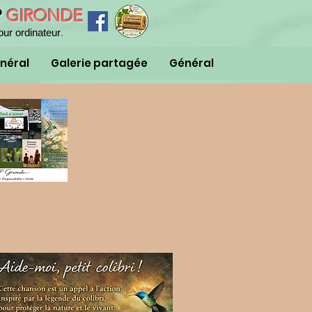
P
GIRONDE
.
our ordinateur
néral
Galerie partagée
Général