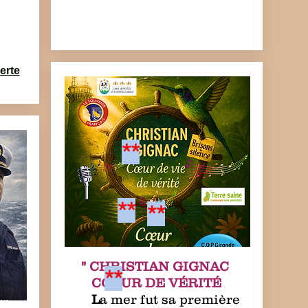
erte
**
**
**
" CHRISTIAN GIGNAC
**
COEUR DE VÉRITÉ
L
a mer fut sa première