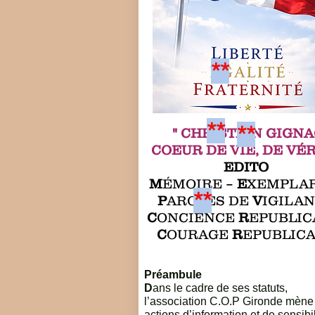
**
**
**
" CHRISTIAN GIGNA
COEUR DE VIE, DE VÉR
EDITO
M
ÉMOIRE –
E
XEMPLAR
**
P
AROLES DE
V
IGILA
C
ONCIENCE
R
EPUBLIC
C
OURAGE
R
EPUBLI
Préambule
D
ans le cadre de ses statuts,
l’association C.O.P Gironde mène
actions d’information et de sensibi