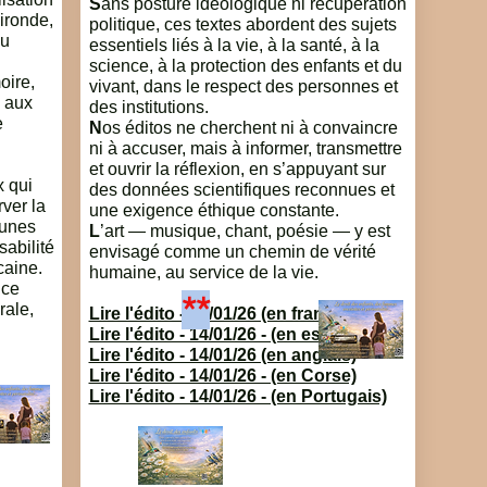
S
ans posture idéologique ni récupération
ironde,
politique, ces textes abordent des sujets
du
essentiels liés à la vie, à la santé, à la
science, à la protection des enfants et du
oire,
vivant, dans le respect des personnes et
e aux
des institutions.
e
N
os éditos ne cherchent ni à convaincre
ni à accuser, mais à informer, transmettre
et ouvrir la réflexion, en s’appuyant sur
x qui
des données scientifiques reconnues et
ver la
une exigence éthique constante.
eunes
L
’art — musique, chant, poésie — y est
abilité
envisagé comme un chemin de vérité
caine.
humaine, au service de la vie.
nce
**
rale,
Lire l'édito - 14/01/26 (en français)
Lire l'édito - 14/01/26 - (en espagnol)
Lire l'édito - 14/01/26 (en anglais)
Lire l'édito - 14/01/26 - (en Corse)
– Pour
Lire l'édito - 14/01/26 - (en Portugais)
dito)