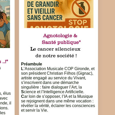
Agnotologie &
Santé publique"
L
e cancer silencieux
de notre société !
..!"
Préambule
s
L
’Association Musicale COP Gironde, et
!
son président Christian Filhos (Gignac),
artiste engagé au service du Vivant,
s’inscrivent dans une démarche
singulière : faire dialoguer l’Art, la
S
cience et l’Intelligence Artificielle.
, élus
C
ar loin de s’opposer, l’IA et la Musique
avec
se rejoignent dans une même vocation :
nde, il
révéler la vérité, éclairer les consciences
ions.
et servir la Vie.
les
.