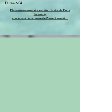
Durée 6'04
Résumés/commentaire extraits du site de Pierre
Jouventin,
concernant cette œuvre de Pierre Jouventin