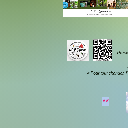
Prési
« Pour tout changer, il
**