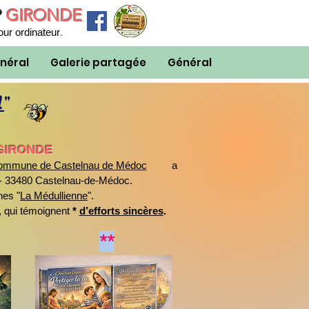
P
GIRONDE
.
our ordinateur
néral
Galerie partagée
Général
!
"
GIRONDE
commune de Castelnau de Médoc
a
u - 33480 Castelnau-de-Médoc.
nes
"
La Médullienne
"
.
qui témoignent
*
d’efforts sincères
.
**