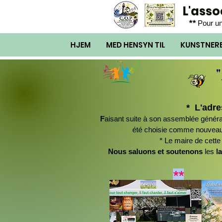
L'ass
**
Pour un
HJEM
MED HENSYN TIL
KUNSTNER
"
* L'adre
F
aisant suite à son assemblée généra
été choisie comme nouveau l
* Le maire de cet
Nous saluons et soutenons
les
l
**