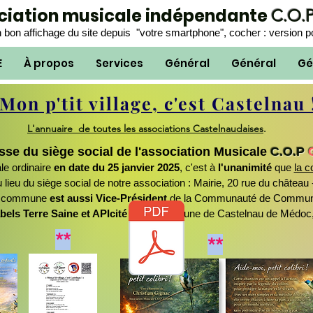
ociation musicale indépendante
C.O.
 bon affichage du site depuis "votre smartphone", cocher : version p
E
À propos
Services
Général
Général
Gé
Mon p'tit village, c'est Castelnau 
L'annuaire de toutes les associations Castelnaudaises
.
sse du siège social de l'association Musicale
C.O.P
le ordinaire
en date du 25 janvier 2025
,
c'
est à
l'unanimité
que
la 
ieu du siège social de notre association
: Mairie, 20 rue du châtea
te commune
est aussi Vice-Président
de la Communauté de Commu
abels Terre Saine et APIcité
de la commune de Castelnau de Médoc, 
**
**