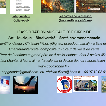
Les paroles de la chanson
Interprétation
(Français-Espagnol-Corse)
Guitare/voix
L’ ASSOCIATION MUSICALE COP GIRONDE
Art – Musique – Biodiversité – Santé environnementale
dent/Fondateur :
Christian Filhos (Gignac, pseudo musical)
- artiste 
-
Chanteur/interprète, compositeur - Cœur de vie & de vérité
Père de 3 enfants et grand-père de 4 petits-enfants, dont 2 petites-fill
 faut chanter, il faut s’aimer ! » telle est la devise de notre associat
www.copgironde.fr -
copgironde@gmail.com ou chritian.filhos@bbox.fr – 06.07.12.02.6