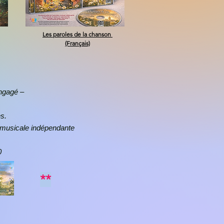
Les paroles de la chanson
(Français)
engagé –
es.
ion musicale indépendante
0
**